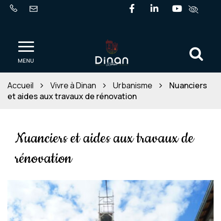
Gestion des traceurs
Lien vers le compte Fa
Lien vers le comp
Lien vers l
Al
Ville de Dinan
MENU
Accueil
Vivre à Dinan
Urbanisme
Nuanciers
et aides aux travaux de rénovation
Nuanciers et aides aux travaux de
rénovation