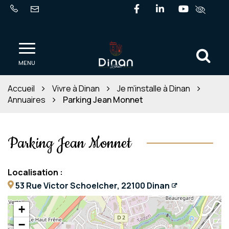
Gestion des traceurs
Lien vers le compte Fa
Lien vers le comp
Lien vers l
Al
Ville de Dinan
MENU
Accueil
Vivre à Dinan
Je m’installe à Dinan
Annuaires
Parking Jean Monnet
Parking Jean Monnet
Localisation :
53 Rue Victor Schoelcher, 22100 Dinan
+
−