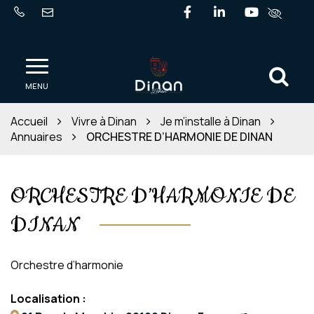
Gestion des traceurs
Lien vers le compte Fa
Lien vers le comp
Lien vers l
Al
Ville de Dinan
MENU
Accueil
Vivre à Dinan
Je m’installe à Dinan
Annuaires
ORCHESTRE D’HARMONIE DE DINAN
ORCHESTRE D’HARMONIE DE
DINAN
Orchestre d’harmonie
Localisation :