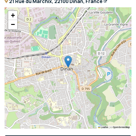
21 Rue du Marchix, 22100 Dinan, France
+
−
|
©
Leaflet
OpenStreetMap