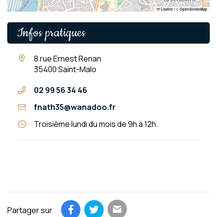
|
©
Leaflet
OpenStreetMap
Infos pratiques
8 rue Ernest Renan
35400 Saint-Malo
02 99 56 34 46
fnath35@wanadoo.fr
Troisième lundi du mois de 9h à 12h.
Partager sur
Partager par email
Partager sur Facebook
Partager sur Twitter