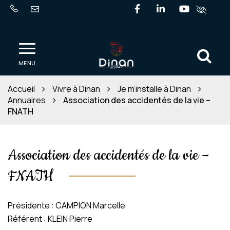
Gestion des traceurs
Lien vers le compte Fa
Lien vers le comp
Lien vers l
Al
Ville de Dinan
MENU
Accueil
Vivre à Dinan
Je m’installe à Dinan
Annuaires
Association des accidentés de la vie –
FNATH
Association des accidentés de la vie –
FNATH
Présidente : CAMPION Marcelle
Référent : KLEIN Pierre